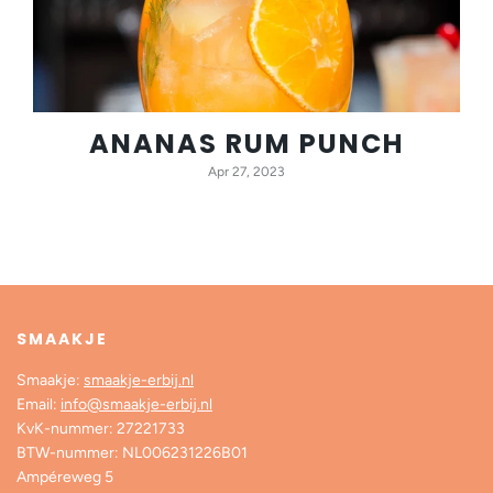
ANANAS RUM PUNCH
Apr 27, 2023
SMAAKJE
Smaakje:
smaakje-erbij.nl
Email:
info@smaakje-erbij.nl
KvK-nummer: 27221733
BTW-nummer: NL006231226B01
Ampéreweg 5