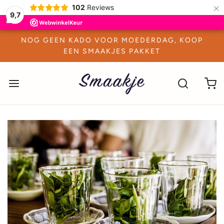
×
102
Reviews
9,7
NOG GEEN KADO VOOR MOEDERDAG, KOOP
EEN SMAAKJES PAKKET