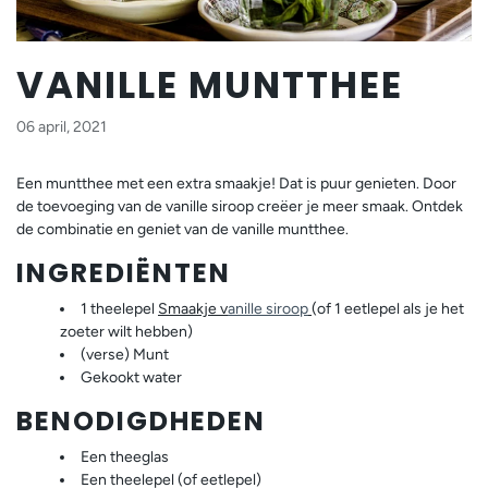
VANILLE MUNTTHEE
06 april, 2021
Een muntthee met een extra smaakje! Dat is puur genieten. Door
de toevoeging van de vanille siroop creëer je meer smaak. Ontdek
de combinatie en geniet van de vanille muntthee.
INGREDIËNTEN
1 theelepel
Smaakje v
anille siroop
(of 1 eetlepel als je het
zoeter wilt hebben)
(verse) Munt
Gekookt water
BENODIGDHEDEN
Een theeglas
Een theelepel (of eetlepel)