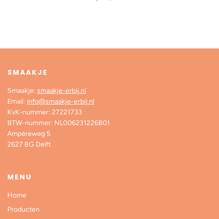
SMAAKJE
Smaakje:
smaakje-erbij.nl
Email:
info@smaakje-erbij.nl
KvK-nummer: 27221733
BTW-nummer: NL006231226B01
Ampéreweg 5
2627 BG Delft
MENU
Home
Producten