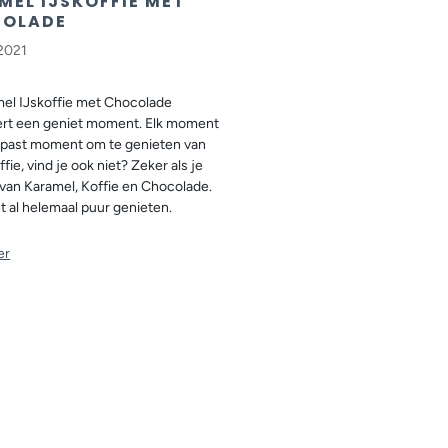
MEL IJSKOFFIE MET
OLADE
 2021
el IJskoffie met Chocolade
rt een geniet moment. Elk moment
epast moment om te genieten van
ffie, vind je ook niet? Zeker als je
 van Karamel, Koffie en Chocolade.
et al helemaal puur genieten.
er