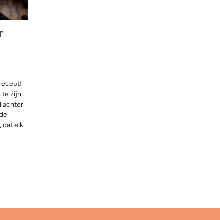
T
 recept!
te zijn,
l achter
de'
 dat elk