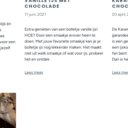
VANILLE IJS MET
KARA
CHOCOLADE
CHOC
11 juni, 2021
20 april,
lijk én
Extra genieten van een bolletje vanille ijs!
De Karam
s
HOE? Door een smaakje erover heen te
garandee
aas
doen. Met jouw favoriete smaakje kan je je
is een g
 voor een
bolletje ijs nog lekkerder maken. Het maakt
een ijsko
jezelf
niet uit welk smaakje of wat voor ijs, probeer
fan bent
het en ontdek
Dan is h
Lees meer
Lees me