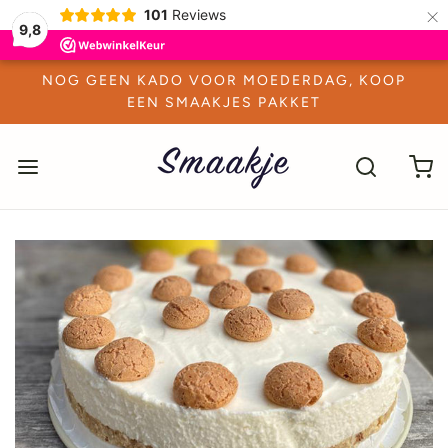
×
101
Reviews
9,8
NOG GEEN KADO VOOR MOEDERDAG, KOOP
EEN SMAAKJES PAKKET