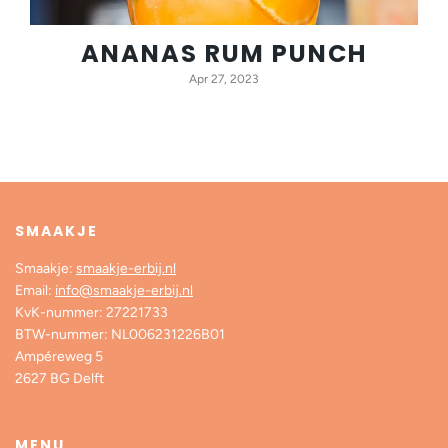
ANANAS RUM PUNCH
Apr 27, 2023
SMAAKJE
Smaakje:
smaakje-erbij.nl
Email:
info@smaakje-erbij.nl
KvK-nummer: 27221733
BTW-nummer: NL006231226B01
Ampéreweg 5
2627 BG Delft
MENU