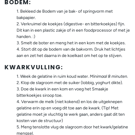
BODEM:
Bekleed de Bodem van je bak- of springvorm met
bakpapier.
Verkruimel de koekjes (digestive- en bitterkoekjes)
fijn.
Dit kan in een plastic zakje of in een foodprocessor of met je
handen. :)
Smelt de boter en meng het in een kom met de koekjes.
Stort dit op de bodem van de bakvorm. Druk het lichtjes
aan en zet het daarna in de koelkast om het op te stijven.
KWARKVULLING:
Week de gelatine in ruim koud water.
Minimaal 8 minuten.
Klop de slagroom met de suiker (lobbig, yoghurt dikte).
Doe de kwark in een kom en voeg het Smaakje
bitterkoekjes siroop toe.
Verwarm de melk (niet kokend) en los de uitgeknepen
gelatine erin op en voeg dit toe aan de kwark. (Tip! Met
gelatine moet je vluchtig te werk gaan, anders gaat dit ten
kosten van de structuur)
Meng tenslotte vlug de slagroom door het kwark/gelatine
mengsel.