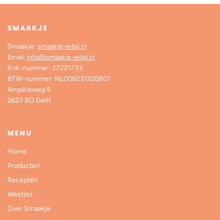
SMAAKJE
Smaakje:
smaakje-erbij.nl
Email:
info@smaakje-erbij.nl
KvK-nummer: 27221733
BTW-nummer: NL006231226B01
Ampéreweg 5
2627 BG Delft
MENU
Home
Producten
Recepten
Weetjes
Over Smaakje