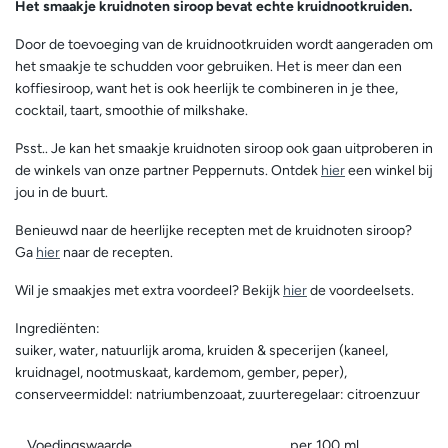
Het smaakje kruidnoten siroop bevat echte kruidnootkruiden.
Door de toevoeging van de kruidnootkruiden wordt aangeraden om
het smaakje te schudden voor gebruiken. Het is meer dan een
koffiesiroop, want het is ook heerlijk te combineren in je thee,
cocktail, taart, smoothie of milkshake.
Psst.. Je kan het smaakje kruidnoten siroop ook gaan uitproberen in
de winkels van onze partner Peppernuts. Ontdek
hier
een winkel bij
jou in de buurt.
Benieuwd naar de heerlijke recepten met de kruidnoten siroop?
Ga
hier
naar de recepten.
Wil je smaakjes met extra voordeel? Bekijk
hier
de voordeelsets.
Ingrediënten:
suiker, water, natuurlijk aroma, kruiden & specerijen (kaneel,
kruidnagel, nootmuskaat, kardemom, gember, peper),
conserveermiddel: natriumbenzoaat, zuurteregelaar: citroenzuur
Voedingswaarde
per 100 ml