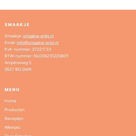
SMAAKJE
Smaakje:
smaakje-erbij.nl
Email:
info@smaakje-erbij.nl
KvK-nummer: 27221733
BTW-nummer: NL006231226B01
Ampéreweg 5
2627 BG Delft
MENU
Home
Producten
Recepten
Weetjes