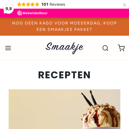
×
101
Reviews
9,8
NOG GEEN KADO VOOR MOEDERDAG, KOOP
EEN SMAAKJES PAKKET
RECEPTEN