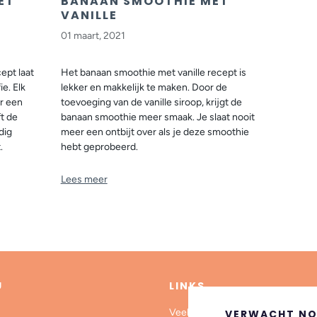
ET
BANAAN SMOOTHIE MET
VANILLE
01 maart, 2021
ept laat
Het banaan smoothie met vanille recept is
e. Elk
lekker en makkelijk te maken. Door de
r een
toevoeging van de vanille siroop, krijgt de
ft de
banaan smoothie meer smaak.
Je slaat nooit
dig
meer een ontbijt over als je deze smoothie
.
hebt geprobeerd.
Lees meer
U
LINKS
Veelgestelde vragen (FAQ)
VERWACHT NO