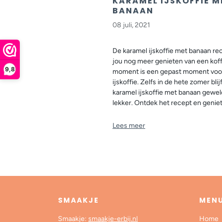
KARAMEL IJSKOFFIE M
BANAAN
08 juli, 2021
De karamel ijskoffie met banaan rec
jou nog meer genieten van een koffi
9,8
moment is een gepast moment voo
ijskoffie. Zelfs in de hete zomer blij
karamel ijskoffie met banaan gewel
lekker. Ontdek het recept en geniet
Lees meer
SMAAKJE
MEN
Smaakje:
smaakje-erbij.nl
Home