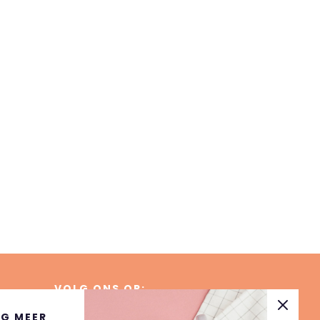
VOLG ONS OP:
G MEER